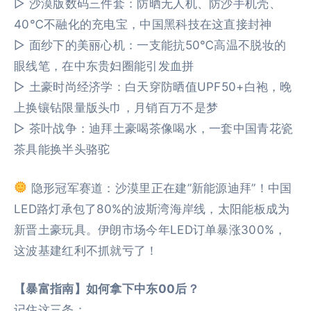
▷ 沙漠版数码三件套：防晒无人机、防沙手机壳、
40℃不融化的充电宝，中国黑科技在这直接封神
▷ 面纱下的美丽心机：一支能抗50℃高温不脱妆的
眼线笔，在中东贵妇圈能引发血拼
▷ 土豪时尚经济学：白天穿防晒值UPF50+白袍，晚
上换镶钻限量版头巾，月销百万不是梦
▷ 茶叶战争：迪拜土豪喝茶像喝水，一套中国青花瓷
茶具能换半头骆驼
隐形冠军赛道：沙漠里正在建”新能源迪拜”！中国
LED路灯承包了80%的波斯湾海岸线，太阳能板成为
新晋土豪玩具。伊朗市场今年LED订单暴涨300%，
这波基建红利不抓就亏了！
【暴富指南】如何拿下中东00后？
记住这三条：