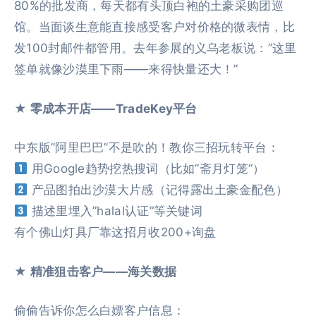
80%的批发商，每天都有头顶白袍的土豪采购团巡
馆。当面谈生意能直接感受客户对价格的微表情，比
发100封邮件都管用。去年参展的义乌老板说：”这里
签单就像沙漠里下雨——来得快量还大！”
★ 零成本开店——TradeKey平台
中东版”阿里巴巴”不是吹的！教你三招玩转平台：
用Google趋势挖热搜词（比如”斋月灯笼”）
产品图拍出沙漠大片感（记得露出土豪金配色）
描述里埋入”halal认证”等关键词
有个佛山灯具厂靠这招月收200+询盘
★ 精准狙击客户——海关数据
偷偷告诉你怎么白嫖客户信息：