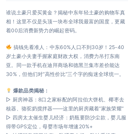
谁说土豪只爱买黄金？揭秘中东年轻土豪的购物车真
相！这里不仅是头顶一块布全球我最富的国度，更藏
着00后消费新势力的崛起密码。
搞钱先看准人：中东60%人口不到30岁！25-40
岁土豪小夫妻手握家庭财政大权，消费力吊打东南
亚。同一款手机在迪拜商场和德黑兰集市差价能达
30%，但他们对”高性价比”三个字的痴迷全球统一。
爆款品类揭秘：
▷ 厨房神器：8口之家标配的阿拉伯大饼机、椰枣去
核器、骆驼奶搅拌器——这里的厨房藏着”家族荣耀”
▷ 四房太太催生婴儿经济：奶瓶要防沙尘款，婴儿服
得带GPS定位，母婴市场年增速20%+