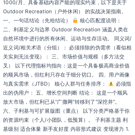
1000/月、具备基础内容产能的现实约束，以下是关于
Outdoor Recreation（户外休闲） 的实战决策指南。
一、一句话结论（先给结论）
核心匹配度说明：
二、利基定义与边界 Outdoor Recreation 涵盖人类在
自然环境中进行的所有休闲、运动与生存活动。 同义词/
近义词/相关术语（分组）： 必须排除的伪需求（看似相
关实则无法变现）： 三、市场价值与规模（多方法交
叉） 以下代理指标均指向：这是一个具备极高商业价值
的顺风市场，但红利只存在于细分切口。 四、用户画像
与真实需求（JTBD） 核心人群与任务排序：
必须指
出的伪用户： 五、增长空间判断 结论： 这是一个顺风
放大市场，但红利已从“广撒网”转移到了“深挖井”。
六、子利基与可扩展版图（重点） 以下分类严格基于你
的资源约束（个人/小团队，低预算）。 子利基主题 利
基级别 适合体量 新手友好度 内容形式建议 变现潜力 1.