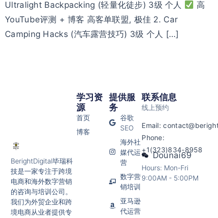
Ultralight Backpacking (轻量化徒步) 3级 个人
高
YouTube评测 + 博客 高客单联盟, 极佳 2. Car
Camping Hacks (汽车露营技巧) 3级 个人 […]
学习资
提供服
联系信息
源
务
线上预约
首页
谷歌
Email:
contact@beright
SEO
博客
Phone:
海外社
+1(323)834-8958
媒代运
Dounai69
BerightDigital毕瑞科
营
Hours: Mon-Fri
技是一家专注于跨境
数字营
9:00AM - 5:00PM
电商和海外数字营销
销培训
的咨询与培训公司。
亚马逊
我们为外贸企业和跨
代运营
境电商从业者提供专