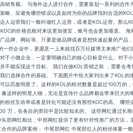
高销售额。 与海外达人进行合作，需要策划一系列的合作
、应避免哪些错误以及如何为你的品牌找到合适的KOL。 什么
人运营我们一般叫做红人运营，或者是KOL运营。那么KO
KOC的价格也相对来说更加便宜，账号也会更加垂直。 海
推广品牌、网站等。只要是做品牌或者是想快速起量的产品
合作的一些企业中，更愿意一上来就找百万社媒博主来推广他
对于小微企业，一定要明确自己的核心目标是什么。对于
不能实现这个目标。 我们在做KOL营销之前 ，需要去考
我们选择合作的基础。 下面图片中给大家列出来了KOL的体
可以匹敌明星了。这样的KOL的粉丝数量是超过100万的
 像这样的明星人物，无论是宣传什么品牌都会带来巨大的
的粉丝互动率或者是转化可能还没有那些KOC的高。 哪些
至 100 万，在各自的类目中是比较知名的。 这些网红通过
种头部网红相比，中部网红提供了更有针对性推广的方法，
合作的品牌案例： 中尾部网红 中尾部红人的粉丝体量一般在